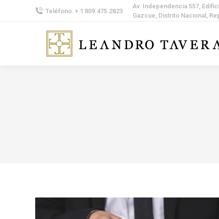
Av. Independencia 557, Edifici
Teléfono: + 1 809.475.2823
Gazcue, Distrito Nacional, R