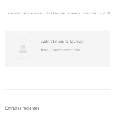
Categoría:
Uncategorized
Por
Leandro Taveras
diciembre 16, 2020
Autor:
Leandro Taveras
https://leandrotavera.com/
Navegación
entre
publicaciones
Entradas recientes