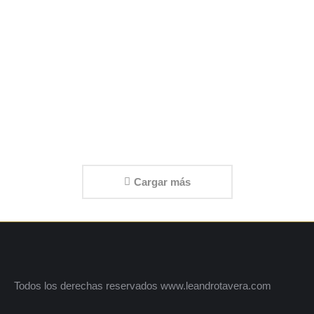
Marketing lorem ipsum dolor
Marketing
Cargar más
Todos los derechas reservados www.leandrotavera.com